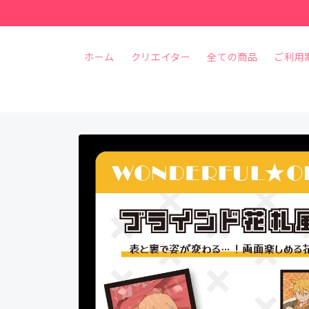
コンテ
ンツに
進む
ホーム
クリエイター
全ての商品
ご利用
商品情
報にス
キップ