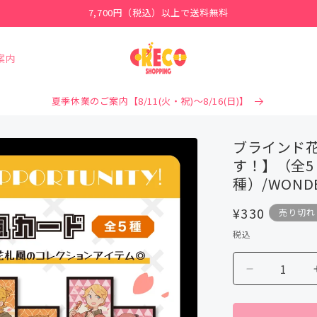
7,700円（税込）以上で送料無料
案内
夏季休業のご案内【8/11(火・祝)～8/16(日)】
ブラインド花
す！】（全5
種）/WONDE
通
¥330
売り切れ
常
税込
価
格
ブ
ラ
イ