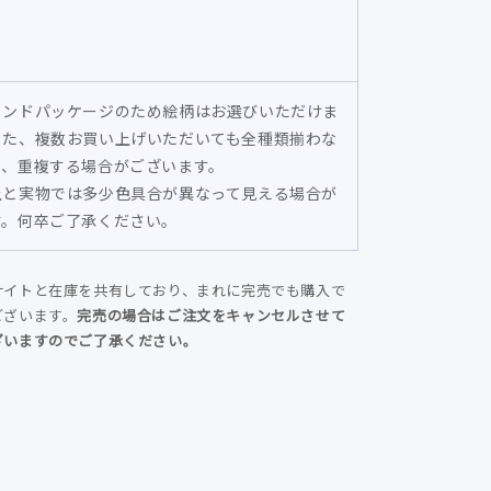
の
数
量
を
インドパッケージのため絵柄はお選びいただけま
増
また、複数お買い上げいただいても全種類揃わな
や
り、重複する場合がございます。
す
上と実物では多少色具合が異なって見える場合が
す。何卒ご了承ください。
サイトと在庫を共有しており、まれに完売でも購入で
ございます。
完売の場合はご注文をキャンセルさせて
ざいますのでご了承ください。