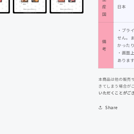
の
産
日本
数
国
量
を
・ブラ
減
せん。
備
ら
かった
考
す
・画面
ありま
本商品は他の販売
きてしまう場合が
いただくことがご
Share