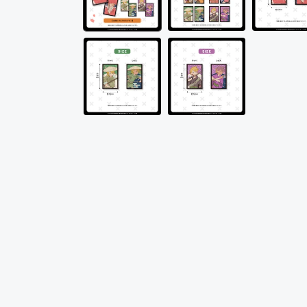
メ
デ
ィ
ア
(1)
を
開
く