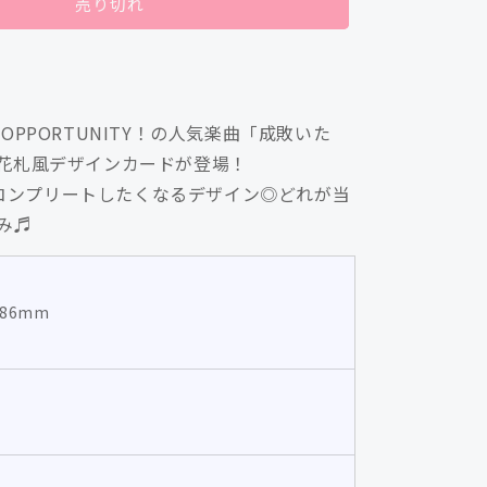
売り切れ
ン
ド
花
札
L★OPPORTUNITY！の人気楽曲「成敗いた
風
」の花札風デザインカードが登場！
カ
ー
コンプリートしたくなるデザイン◎どれが当
ド
み♬
【成
敗
い
H86mm
た
AAAAA
す！】
（全
5
ERFUL★OPPORTUNITY！
種）/WONDERFUL★OPPORTUNITY！