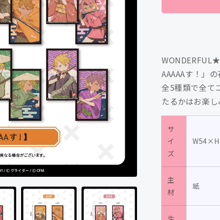
ン
ド
花
札
WONDERFU
風
AAAAAす！
カ
ー
全5種類で全て
ド
たるかはお楽し
【成
敗
サ
い
イ
W54×
た
ズ
AAAAA
す！】
主
紙
（全
材
5
種）/WOND
生