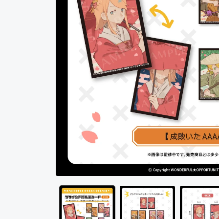
モ
ー
ダ
ル
で