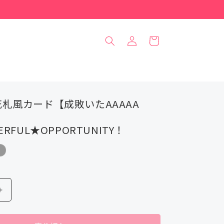
ロ
カ
グ
ー
イ
ト
ン
札風カード【成敗いたAAAAA
RFUL★OPPORTUNITY！
ブ
ラ
イ