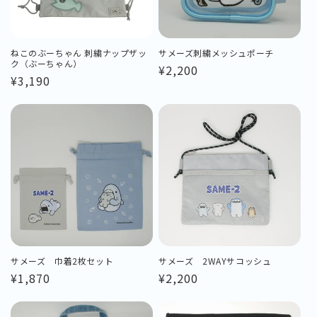
ねこのぶーちゃん 刺繍ナップザッ
サメーズ刺繍メッシュポーチ
ク（ぶーちゃん）
通
¥2,200
通
¥3,190
常
常
価
価
格
格
サメーズ 巾着2枚セット
サメーズ 2WAYサコッシュ
通
¥1,870
通
¥2,200
常
常
価
価