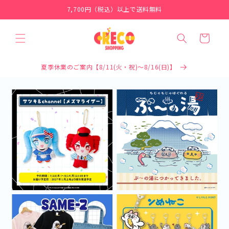
コンテ
7,700円（税込）以上で送料無料
ンツに
進む
カ
ー
ト
夏季休業のご案内【8/11(火・祝)～8/16(日)】