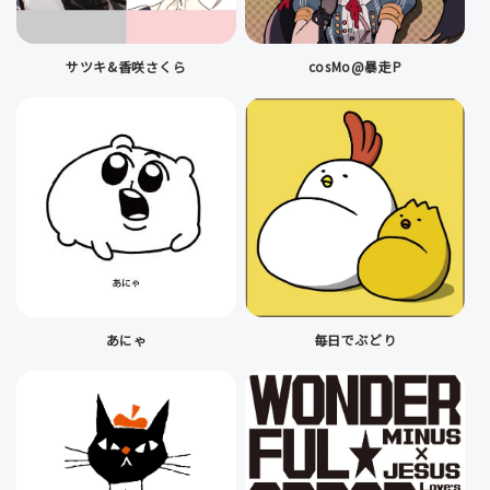
サツキ&香咲さくら
cosMo@暴走P
あにゃ
毎日でぶどり