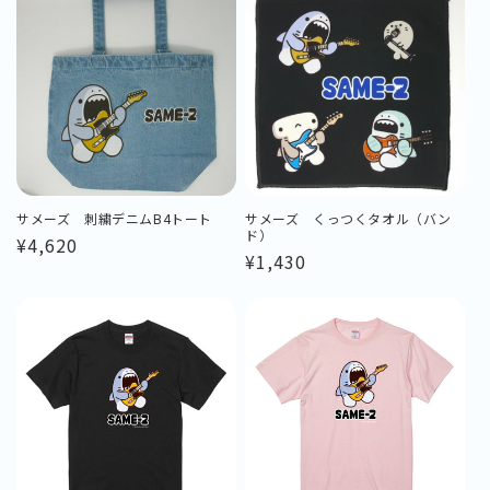
格
格
サメーズ 刺繍デニムB4トート
サメーズ くっつくタオル（バン
ド）
通
¥4,620
通
¥1,430
常
常
価
価
格
格