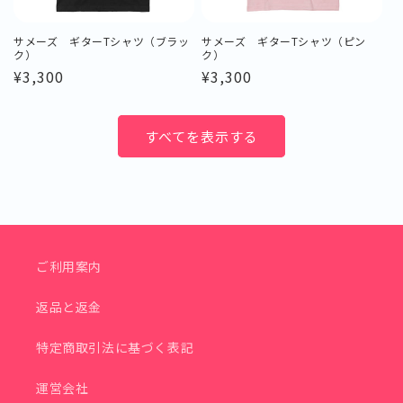
サメーズ ギターTシャツ（ブラッ
サメーズ ギターTシャツ（ピン
ク）
ク）
通
¥3,300
通
¥3,300
常
常
価
価
すべてを表示する
格
格
ご利用案内
返品と返金
特定商取引法に基づく表記
運営会社