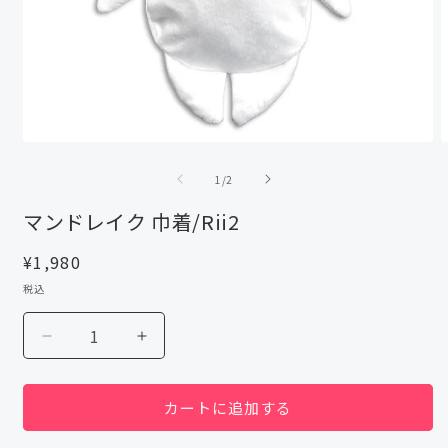
モ
ー
の
1
/
2
ダ
ル
マンドレイク 巾着/Rii2
で
メ
通
¥1,980
デ
ィ
常
税込
ア
価
(1)
(
格
を
マ
マ
開
ン
ン
く
ド
ド
カートに追加する
レ
レ