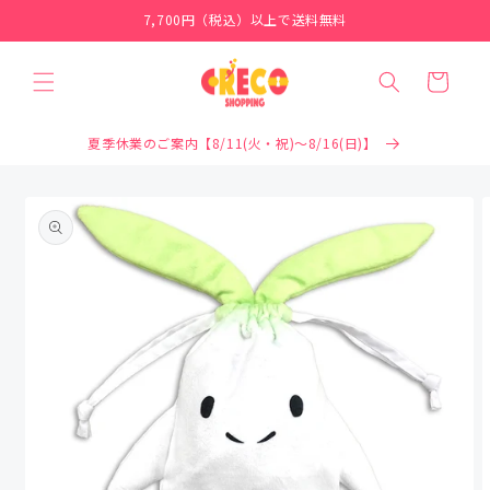
コンテ
7,700円（税込）以上で送料無料
ンツに
進む
カ
ー
ト
夏季休業のご案内【8/11(火・祝)～8/16(日)】
商品情
報にス
キップ