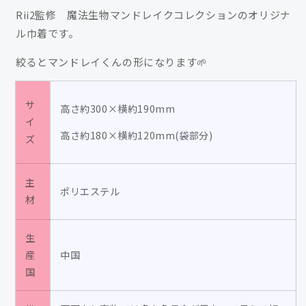
イ
イ
Rii2監修 魔法生物マンドレイクコレクションのオリジナ
ク
ク
ル巾着です。
巾
巾
着/Rii2
着/Rii2
絞ると
マンドレイくんの形になります🌱
の
の
数
数
サ
量
量
高さ約300×横約190mm
イ
を
を
高さ約180×横約120mm(袋部分)
ズ
減
増
ら
や
す
す
主
ポリエステル
材
生
産
中国
国