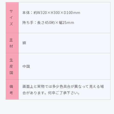
ッ
ッ
グ/
グ/
サ
本体：約W320×H300×D100mm
イ
イ
イ
ワ
ワ
持ち手：長さ450約×幅25mm
ズ
タ
タ
ニ
ニ
主
ユ
ユ
綿
材
ウ
ウ
ス
ス
生
ケ
ケ
産
中国
の
の
国
数
数
量
量
備
を
画面上と実物では多少色具合が異なって見える場
を
考
合があります。何卒ご了承下さい。
減
増
ら
や
す
す