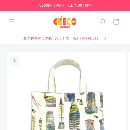
コンテ
7,700円（税込）以上で送料無料
ンツに
進む
カ
ー
ト
夏季休業のご案内【8/11(火・祝)～8/16(日)】
商品情
報にス
キップ