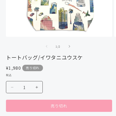
モ
ー
の
1
/
2
ダ
ル
トートバッグ/イワタニユウスケ
で
メ
通
¥1,980
売り切れ
デ
ィ
常
税込
ア
価
(1)
(
格
を
ト
ト
開
ー
ー
く
ト
ト
売り切れ
バ
バ