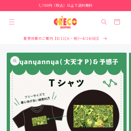
コンテ
7,700円（税込）以上で送料無料
ンツに
進む
カ
ー
ト
夏季休業のご案内【8/11(火・祝)～8/16(日)】
商品情
報にス
キップ