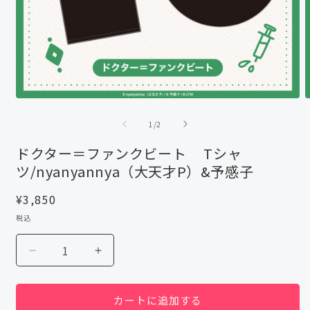
モ
ー
の
1
/
2
ダ
ル
ドクター＝ファンクビート Tシャ
で
ツ/nyanyannya（大天才P）&予感子
メ
デ
ィ
通
¥3,850
ア
常
税込
(1)
(
価
を
格
開
ド
ド
く
ク
ク
タ
タ
カートに追加する