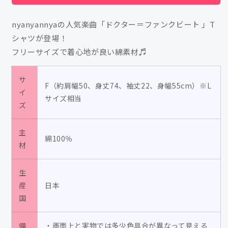
ー
ー
＝
＝
nyanyannyaの人気楽曲「ドクター＝ファンクビート 」T
フ
フ
シャツが登場！
ァ
ァ
フリーサイズで着心地が良い綿素材♬
ン
ン
ク
ク
サ
ビ
ビ
F（約肩幅50、身丈74、袖丈22、身幅55cm）※L
イ
ー
ー
サイズ相当
ズ
ト
ト
主
T
T
綿100％
材
シ
シ
ャ
ャ
ツ/nyanyannya（大
ツ/nyanyannya（大
生
産
天
日本
天
国
才
才
P）
P）
&amp;
&amp;
備
・画面上と実物では多少色具合が異なって見える