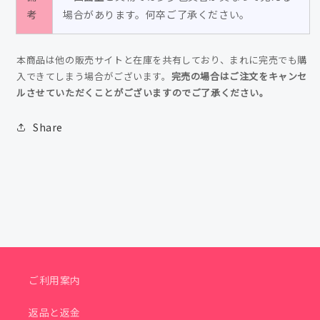
考
予
場合があります。何卒ご了承ください。
予
感
感
子
子
本商品は他の販売サイトと在庫を共有しており、まれに完売でも購
の
の
入できてしまう場合がございます。
完売の場合はご注文をキャンセ
数
数
ルさせていただくことがございますのでご了承ください。
量
量
を
を
Share
減
増
ら
や
す
す
ご利用案内
返品と返金