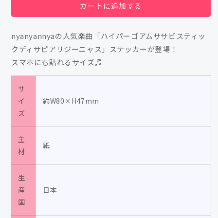
パ
パ
カートに追加する
ー
ー
ゴ
ゴ
nyanyannyaの人気楽曲「ハイパーゴアムササビスティッ
ア
ア
クディサピアリジーニャス」ステッカーが登場！
ム
ム
スマホにも貼れるサイズ♬
サ
サ
サ
サ
サ
ビ
ビ
イ
約W80×H47mm
ス
ス
ズ
テ
テ
ィ
ィ
主
ッ
ッ
紙
材
ク
ク
デ
デ
ィ
ィ
生
産
サ
日本
サ
国
ピ
ピ
ア
ア