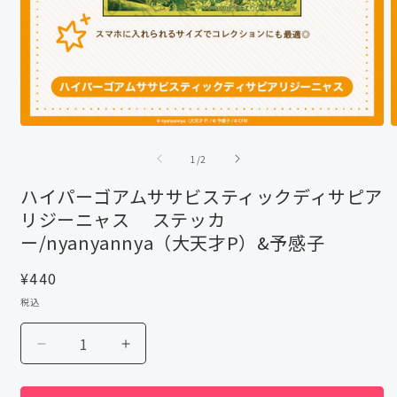
モ
ー
の
1
/
2
ダ
ル
ハイパーゴアムササビスティックディサピア
で
リジーニャス ステッカ
メ
デ
ー/nyanyannya（大天才P）&予感子
ィ
ア
通
¥440
(1)
(
常
を
税込
開
価
く
格
ハ
ハ
イ
イ