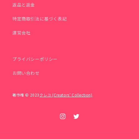
子
子
返品と返金
の
の
特定商取引法に基づく表記
数
数
量
量
運営会社
を
を
減
増
ら
や
プライバシーポリシー
す
す
お問い合わせ
著作権 © 2023
クレコ (Creators' Collection)
.
Instagram
Twitter