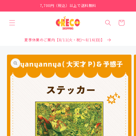
コンテ
7,700円（税込）以上で送料無料
ンツに
進む
カ
ー
ト
夏季休業のご案内【8/11(火・祝)～8/16(日)】
商品情
報にス
キップ