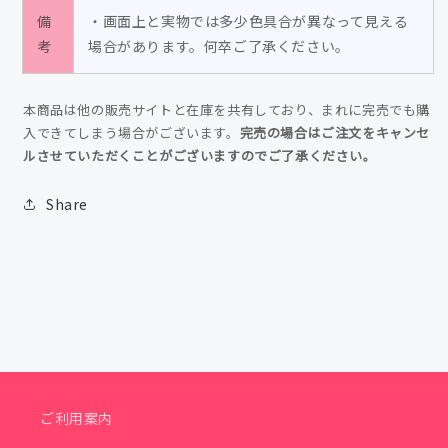
リ
リ
備
・画面上と実物では多少色具合が異なって見える
考
ジ
場合があります。何卒ご了承ください。
ジ
ー
ー
ニ
ニ
本商品は他の販売サイトと在庫を共有しており、まれに完売でも購
ャ
ャ
入できてしまう場合がございます。
完売の場合はご注文をキャンセ
ス
ス
ルさせていただくことがございますのでご了承ください。
ス
ス
テ
テ
Share
ッ
ッ
カ
カ
ー/nyanyannya（大
ー/nyanyannya（大
天
天
才
才
P）
P）
&amp;
&amp;
予
予
ご利用案内
感
感