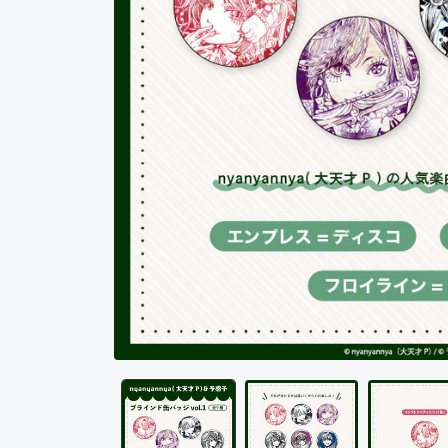
モ
ー
ダ
ル
で