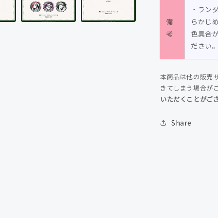
の
・ラン
数
備
らかじ
量
考
色具合
を
ださい
減
ら
本商品は他の販売
す
きてしまう場合が
いただくことがご
Share