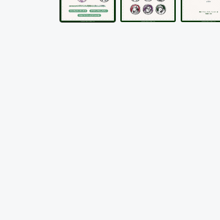
メ
デ
ィ
ア
(1)
を
開
く