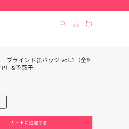
ロ
カ
グ
ー
イ
ト
ン
nya ブラインド缶バッジ vol.1（全9
P）&予感子
ya
nyanyannya
ブ
ラ
カートに追加する
イ