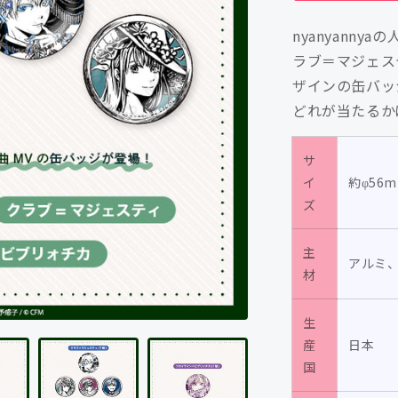
ン
nyanyann
ド
ラブ＝マジェス
缶
ザインの缶バッ
バ
どれが当たるか
ッ
ジ
vol.1（全
サ
9
イ
約φ56
種）
ズ
（大
天
主
アルミ
才
材
P）
&amp;
生
予
産
日本
感
国
子