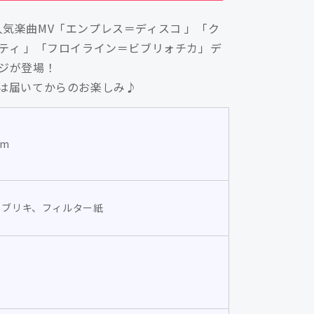
ン
yaの人気楽曲MV「エンプレス＝ディスコ 」「ク
ド
ティ 」「フロイライン＝ビブリォチカ」デ
缶
ジが登場！
バ
は届いてからのお楽しみ♪
ッ
ジ
vol.1（全
9
mm
種）
（大
天
、ブリキ、フィルター紙
才
P）
&amp;
予
感
子