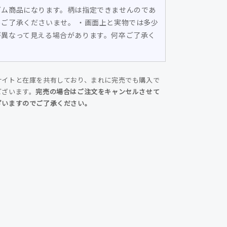
の
ダム商品になります。柄は指定できませんのであ
数
めご了承くださいませ。 ・画面上と実物では多少
量
が異なって見える場合があります。何卒ご了承く
を
。
増
や
サイトと在庫を共有しており、まれに完売でも購入で
す
ございます。
完売の場合はご注文をキャンセルさせて
ざいますのでご了承ください。