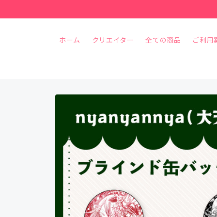
コンテ
ンツに
進む
ホーム
クリエイター
全ての商品
ご利用
商品情
報にス
キップ