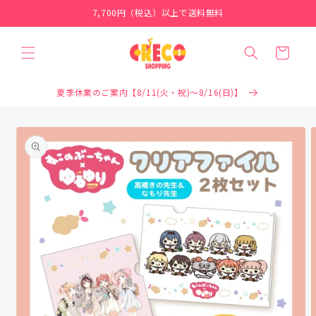
コンテ
7,700円（税込）以上で送料無料
ンツに
進む
カ
ー
ト
夏季休業のご案内【8/11(火・祝)～8/16(日)】
商品情
報にス
キップ