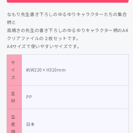
ぶ
ぶ
ー
ー
なもり先生書き下ろしのゆるゆりキャラクターたちの集合
ち
ち
柄と
ゃ
ゃ
高橋きの先生の書き下ろしのゆるゆりキャラクター柄のA4
ん
ん
クリアファイルの２枚セットです。
×
×
A4サイズで使いやすいサイズです。
ゆ
ゆ
る
る
ゆ
ゆ
サ
り
り
イ
約W220×H310mm
ズ
ク
ク
リ
リ
ア
ア
主
PP
フ
フ
材
ァ
ァ
イ
イ
生
ル
ル
産
日本
セ
セ
国