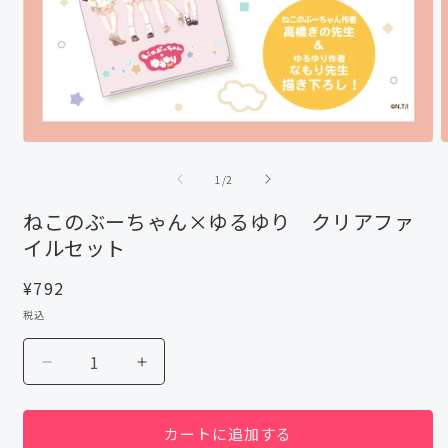
モ
ー
の
1
/
2
ダ
ル
ねこのぶーちゃん×ゆるゆり クリアファ
で
イルセット
メ
デ
ィ
通
¥792
ア
常
税込
(1)
(
価
を
格
開
ね
ね
く
こ
こ
の
の
カートに追加する