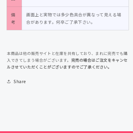
ッ
ッ
ト
ト
備
画面上と実物では多少色具合が異なって見える場
の
の
考
合があります。何卒ご了承下さい。
数
数
量
量
を
を
減
増
本商品は他の販売サイトと在庫を共有しており、まれに完売でも購
ら
や
入できてしまう場合がございます。
完売の場合はご注文をキャンセ
ルさせていただくことがございますのでご了承ください。
す
す
Share