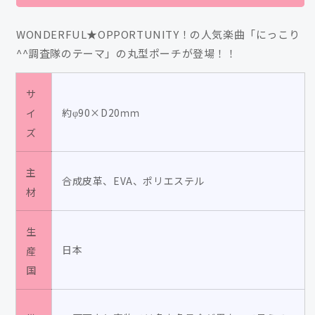
ポ
ポ
ー
ー
WONDERFUL★OPPORTUNITY！の人気楽曲「にっこり
チ
チ
^^調査隊のテーマ」の丸型ポーチが登場！
！
（に
（に
っ
っ
こ
こ
サ
り
り
約φ90×D20ｍｍ
イ
^^
^^
ズ
調
調
査
査
主
合成皮革、EVA、ポリエステル
隊
隊
材
の
の
テ
テ
生
ー
ー
日本
産
マ）
マ）
国
の
の
数
数
量
量