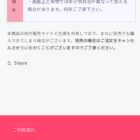
備
・画面上と実物では多少色具合が異なって見える
を
を
場合があります。何卒ご了承下さい。
考
減
増
ら
や
す
す
本商品は他の販売サイトと在庫を共有しており、まれに完売でも購
入できてしまう場合がございます。
完売の場合はご注文をキャンセ
ルさせていただくことがございますのでご了承ください。
Share
ご利用案内