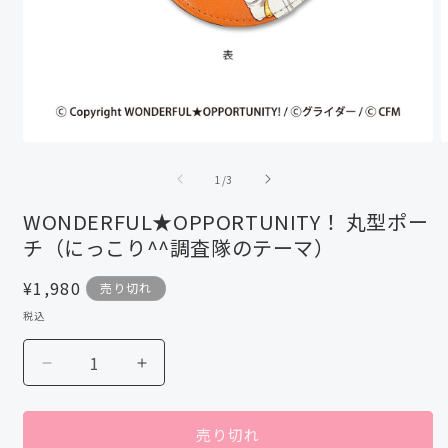
モ
ー
の
1
/
3
ダ
ル
WONDERFUL★OPPORTUNITY！ 丸型ポー
で
チ（にっこり^^調査隊のテーマ）
メ
デ
ィ
通
¥1,980
売り切れ
ア
常
税込
(1)
(
価
を
格
開
WONDERFUL★OPPORTUNITY！
WONDERFUL★OPPORTUNITY！
く
丸
丸
型
型
売り切れ