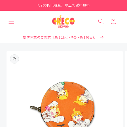
コンテ
7,700円（税込）以上で送料無料
ンツに
進む
カ
ー
ト
夏季休業のご案内【8/11(火・祝)～8/16(日)】
商品情
報にス
キップ