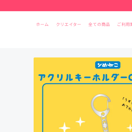
コンテ
ンツに
進む
ホーム
クリエイター
全ての商品
ご利用
商品情
報にス
キップ