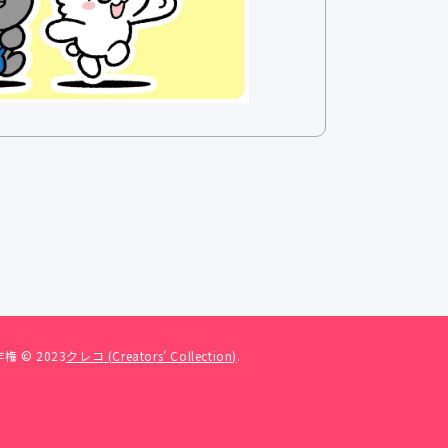
権 © 2023
クレコ (Creators' Collection)
.