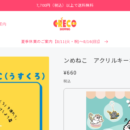
7,700円（税込）以上で送料無料
案内
夏季休業のご案内【8/11(火・祝)～8/16(日)】
ンめねこ アクリルキー
通
¥660
常
税込
価
格