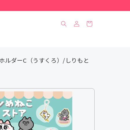
ロ
カ
グ
ー
イ
ト
ン
ホルダーC（うすくろ）/しりもと