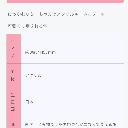
ル
ル
キ
キ
ほっかむりぶーちゃんのアクリルキーホルダー✨
ー
ー
ホ
ホ
可愛くて癒される💛
ル
ル
ダ
ダ
サ
ー
ー
イ
約W88*H55ｍｍ
(ほ
(ほ
ズ
っ
っ
か
か
主
む
む
アクリル
材
り)/
り)/
高
高
生
橋
橋
産
日本
き
き
国
の
の
の
の
備
画面上と実物では多少色具合が異なって見える場
数
数