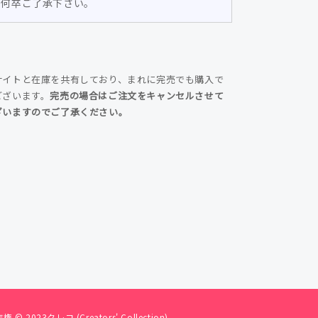
。何卒ご了承下さい。
の
数
量
を
サイトと在庫を共有しており、まれに完売でも購入で
増
ございます。
完売の場合はご注文をキャンセルさせて
や
ざいますのでご了承ください。
す
権 © 2023
クレコ (Creators' Collection)
.