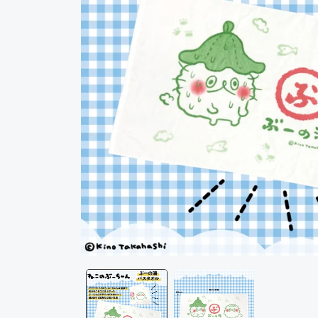
モ
ー
ダ
ル
で