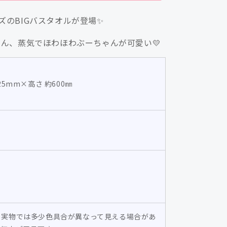
ー
ズのBIGバスタオルが登場✨
ち
ゃ
ん、蒸気でほわほわぶーちゃんが可愛い💛
ん
ぶ
ー
25mm×高さ 約600㎜
の
湯
バ
ス
タ
オ
ル/
高
橋
き
と実物では多少色具合が異なって見える場合があ
の