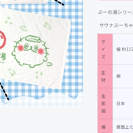
ー
ぶーの湯シリー
ち
ゃ
サウナぶーちゃ
ん
ぶ
サ
ー
イ
幅 約12
の
ズ
湯
バ
主
ス
綿
材
タ
オ
生
ル/
産
日本
高
国
橋
き
備
画面上
の