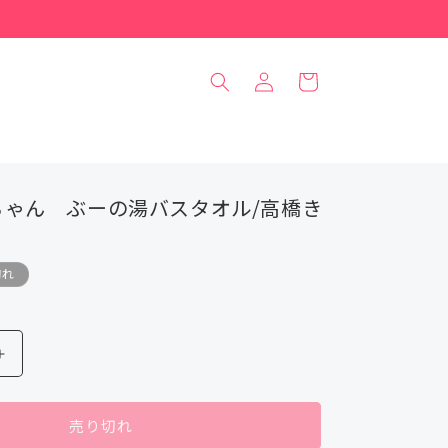
ロ
カ
グ
ー
イ
ト
ン
ちゃん ぶーの湯バスタオル/高橋き
切れ
ね
こ
の
売り切れ
ぶ