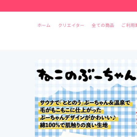
コンテ
ンツに
進む
ホーム
クリエイター
全ての商品
ご利用
商品情
報にス
キップ