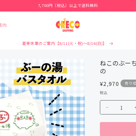
7,700円（税込）以上で送料無料
案内
夏季休業のご案内【8/11(火・祝)～8/16(日)】
ねこのぶー
の
通
¥2,970
売り
常
税込
価
格
ね
こ
の
ぶ