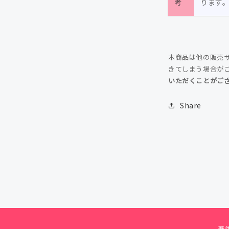
考
ります
の
数
量
を
本商品は他の販売
減
きてしまう場合が
ら
いただくことがご
す
Share
著作