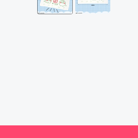
メ
デ
ィ
ア
(1)
を
開
く