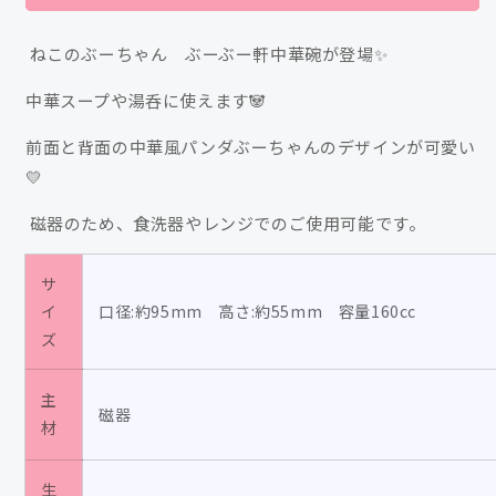
ぶ
ぶ
ー
ー
ねこのぶーちゃん ぶーぶー軒中華碗が登場✨
ち
ち
ゃ
ゃ
中華スープや湯呑に使えます🐼
ん
ん
ぶ
ぶ
前面と背面の中華風パンダぶーちゃんのデザインが可愛い
ー
ー
💛
ぶ
ぶ
磁器のため、食洗器やレンジでのご使用可能です。
ー
ー
軒
軒
サ
中
中
イ
口径:約95mm 高さ:約55mm 容量160cc
華
華
ズ
碗/
碗/
高
高
主
橋
橋
磁器
材
き
き
の
の
生
の
の