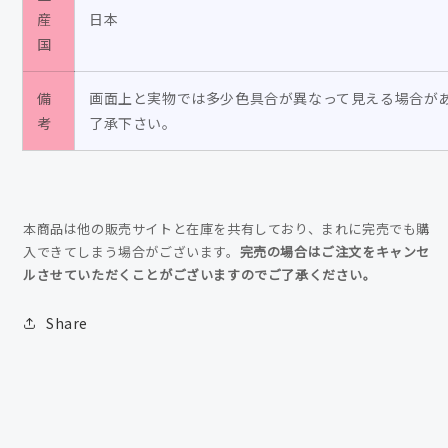
産
日本
数
数
国
量
量
を
を
備
画面上と実物では多少色具合が異なって見える場合が
減
増
考
了承下さい。
ら
や
す
す
本商品は他の販売サイトと在庫を共有しており、まれに完売でも購
入できてしまう場合がございます。
完売の場合はご注文をキャンセ
ルさせていただくことがございますのでご了承ください。
Share