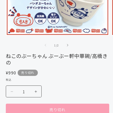
モ
ー
の
1
/
2
ダ
ル
ねこのぶーちゃん ぶーぶー軒中華碗/高橋き
で
の
メ
デ
ィ
通
¥990
売り切れ
ア
常
税込
(1)
(
価
を
格
開
ね
ね
く
こ
こ
の
の
売り切れ