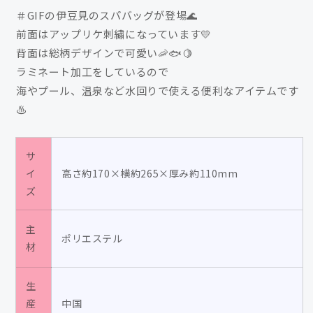
豆
豆
＃GIFの伊豆見のスパバッグが登場🌊
見
見
前面はアップリケ刺繡になっています💛
ス
ス
背面は総柄デザインで可愛い🦐🐟🍋
パ
パ
ラミネート加工をしているので
バ
バ
海やプール、温泉など水回りで使える便利なアイテムです
ッ
ッ
♨
グ
グ
の
の
数
数
サ
量
量
イ
高さ約170×横約265×厚み約110mm
を
を
ズ
減
増
ら
や
主
す
す
ポリエステル
材
生
産
中国