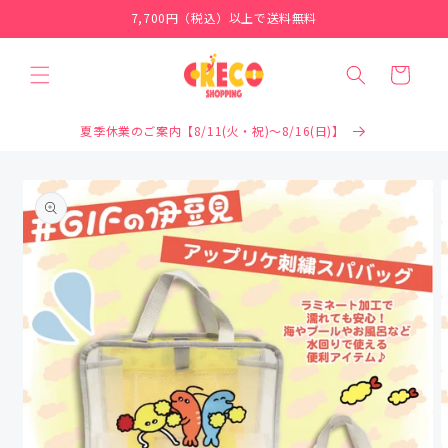
コンテ
7,700円（税込）以上で送料無料
ンツに
進む
カ
ー
ト
夏季休業のご案内【8/11(火・祝)～8/16(日)】
商品情
報にス
キップ