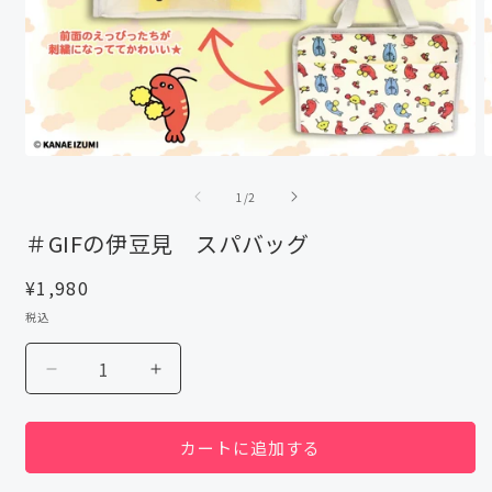
モ
ー
の
1
/
2
ダ
ル
＃GIFの伊豆見 スパバッグ
で
メ
通
¥1,980
デ
ィ
常
税込
ア
価
(1)
(
格
を
＃
＃
開
GIF
GIF
く
の
の
カートに追加する
伊
伊