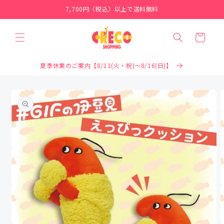
コンテ
7,700円（税込）以上で送料無料
ンツに
進む
カ
ー
ト
夏季休業のご案内【8/11(火・祝)～8/16(日)】
商品情
報にス
キップ