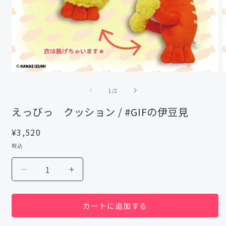
モ
ー
の
1
/
2
ダ
ル
えっびっ クッション / #GIFの伊豆見
で
メ
通
¥3,520
デ
ィ
常
税込
ア
価
(1)
(
格
を
え
え
開
っ
っ
く
び
び
カートに追加する
っ
っ