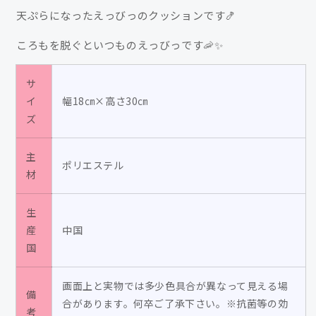
ク
ク
天ぷらになったえっびっのクッションです🍤
ッ
ッ
シ
シ
ころもを脱ぐといつものえっびっです🦐✨
ョ
ョ
ン
ン
サ
/
/
イ
幅18㎝×高さ30㎝
#GIF
#GIF
ズ
の
の
伊
伊
主
豆
ポリエステル
豆
材
見
見
の
の
生
数
数
産
中国
量
量
国
を
を
減
増
画面上と実物では多少色具合が異なって見える場
ら
や
備
合があります。何卒ご了承下さい。※抗菌等の効
考
す
す