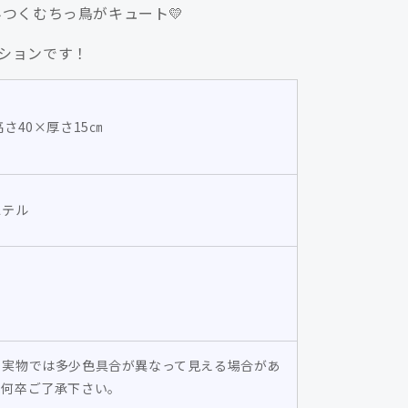
つくむちっ鳥がキュート💛
パ
ン
ションです！
ク
ッ
シ
高さ40×厚さ15㎝
ョ
ン/shigemi
の
数
ステル
量
を
増
や
す
と実物では多少色具合が異なって見える場合があ
。何卒ご了承下さい。