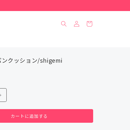
ロ
カ
グ
ー
イ
ト
ン
クッション/shigemi
む
ち
っ
カートに追加する
鳥
食