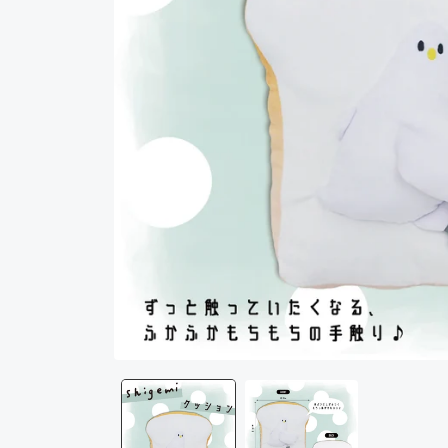
モ
ー
ダ
ル
で