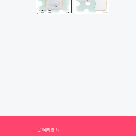
メ
デ
ィ
ア
(1)
を
開
く
ご利用案内