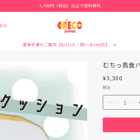
7,700円（税込）以上で送料無料
案内
夏季休業のご案内【8/11(火・祝)～8/16(日)】
むちっ鳥食パン
通
¥3,300
常
税込
価
格
む
ち
っ
鳥
食