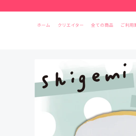
コンテ
ンツに
進む
ホーム
クリエイター
全ての商品
ご利用
商品情
報にス
キップ