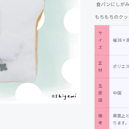
食パンにしがみ
パ
ン
もちもちのクッ
ク
ッ
サ
シ
イ
幅38×
ョ
ズ
ン/shigemi
の
主
数
ポリエ
材
量
を
生
減
産
中国
ら
国
す
備
画面上
考
ります