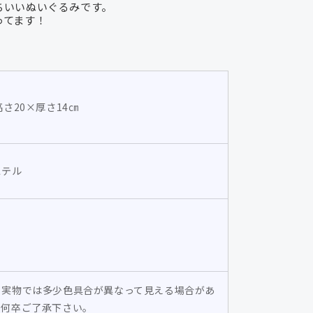
ちいいぬいぐるみです。
（花
ってます！
冠）/
毛
玉
犬
の
高さ20×厚さ14㎝
数
量
を
ステル
増
や
す
と実物では多少色具合が異なって見える場合があ
。何卒ご了承下さい。