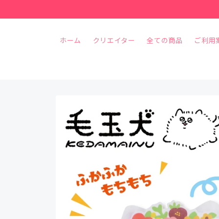
コンテ
ンツに
進む
ホーム
クリエイター
全ての商品
ご利用
商品情
報にス
キップ