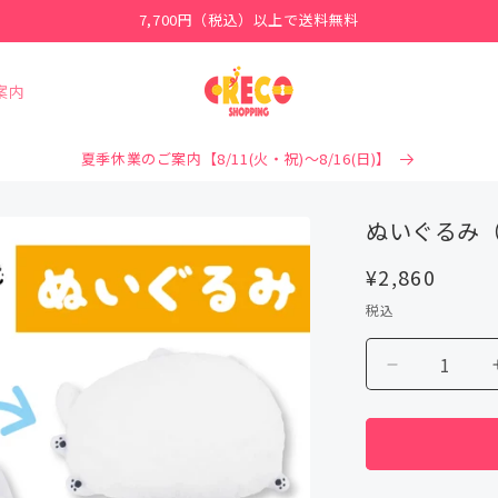
7,700円（税込）以上で送料無料
案内
夏季休業のご案内【8/11(火・祝)～8/16(日)】
ぬいぐるみ（
通
¥2,860
常
税込
価
格
ぬ
い
ぐ
る
み