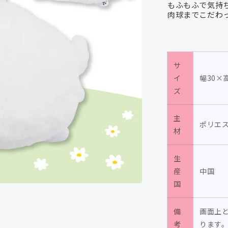
もふもふで気持
（花
肉球までこだわ
冠）/
毛
玉
犬
サ
の
イ
幅30×
数
ズ
量
を
主
ポリエ
減
材
ら
す
生
産
中国
国
備
画面上
考
ります