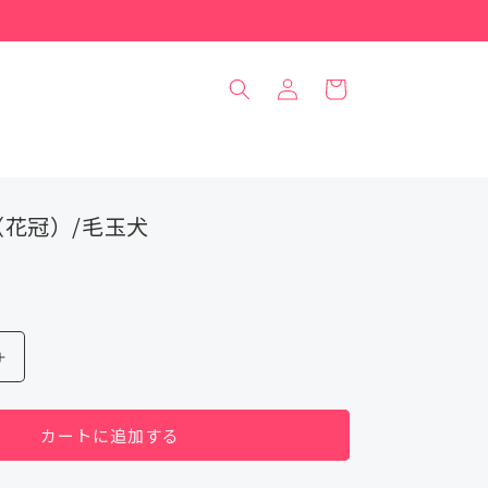
ロ
カ
グ
ー
イ
ト
ン
花冠）/毛玉犬
ぬ
い
ぐ
カートに追加する
る
み