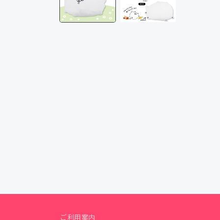
メ
デ
ィ
ア
(1)
を
開
く
ご利用案内