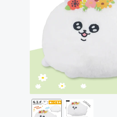
モ
ー
ダ
ル
で