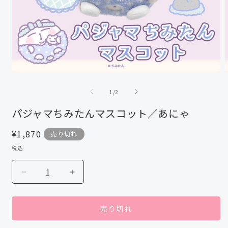
モ
ー
の
1
/
2
ダ
ル
パジャマちみたんマスコット／あにゃ
で
メ
通
¥1,870
売り切れ
デ
ィ
常
税込
ア
価
(
(1)
格
を
パ
パ
開
ジ
ジ
く
ャ
ャ
売り切れ
マ
マ