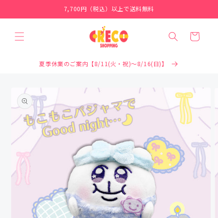
コンテ
7,700円（税込）以上で送料無料
ンツに
進む
カ
ー
ト
夏季休業のご案内【8/11(火・祝)～8/16(日)】
商品情
報にス
キップ