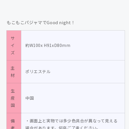
ち
ち
み
み
た
た
もこもこパジャマでGood night！
ん
ん
マ
マ
サ
ス
ス
イ
約W100x H91xD80mm
コ
コ
ズ
ッ
ッ
ト
ト
主
／
／
ポリエステル
材
あ
あ
に
に
ゃ
ゃ
生
産
の
中国
の
国
数
数
量
量
を
を
備
・画面上と実物では多少色具合が異なって見える
考
減
場合があります。何卒ご了承ください。
増